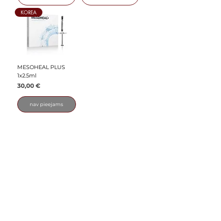
KOREA
MESOHEAL PLUS
1x2.5ml
Cena
30,00 €
nav pieejams