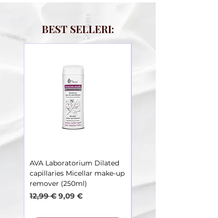
BEST SELLERI:
AVA Laboratorium Dilated
AVA Laboratorium Dila
capillaries Micellar make-up
Capillaries – Toner soot
remover (250ml)
irritations (250ml)
Parastā cena
Izpārdošanas cena
Parastā cena
12,99 €
9,09 €
12,99 €