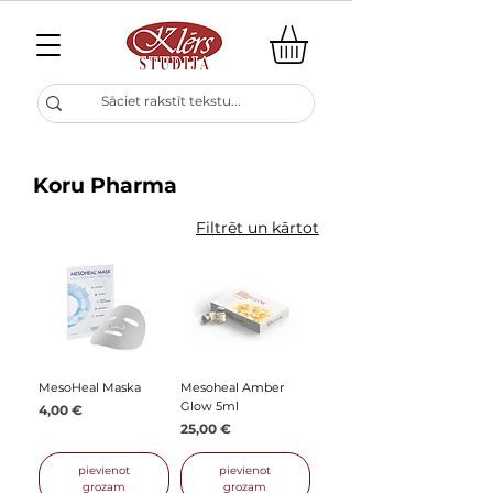
Koru Pharma
Filtrēt un kārtot
MesoHeal Maska
Mesoheal Amber
Glow 5ml
Cena
4,00 €
Cena
25,00 €
pievienot
pievienot
grozam
grozam