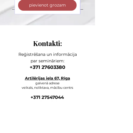
pievienot grozam
pievienot grozam
Kontakti:
Reģistrēšana un informācija
par semināriem:
+371 27603380
Artilērijas ie
la 67, Rīga
galvenā adrese
veikals, noliktava, mācību centrs
+371 27547044
online veikals
lvkosmetologs@gmail.com
ADRESES