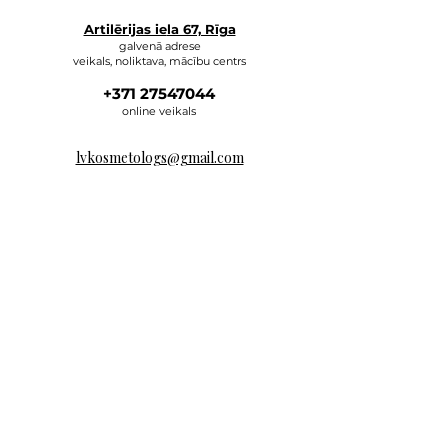
Artilērijas ie
la 67, Rīga
galvenā adrese
veikals, noliktava, mācību centrs
+371 27547044
online veikals
lvkosmetologs@gmail.com
ADRESES
Social Media
Rakstiet mums,
un mēs atbildēsim pēc iespējas ātrāk.
E-MAIL