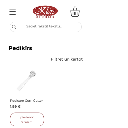
Pedikīrs
Filtrēt un kārtot
Pedicure Corn Cutter
Cena
1,99 €
pievienot
grozam