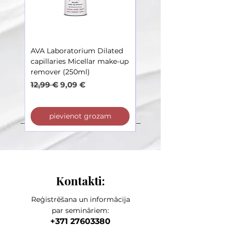
AVA Laboratorium Dilated
AVA Laboratorium Dila
capillaries Micellar make-up
Capillaries – Toner soot
remover (250ml)
irritations (250ml)
Parastā cena
Izpārdošanas cena
Parastā cena
12,99 €
9,09 €
12,99 €
pievienot grozam
pievienot grozam
Kontakti:
Reģistrēšana un informācija
par semināriem:
+371 27603380