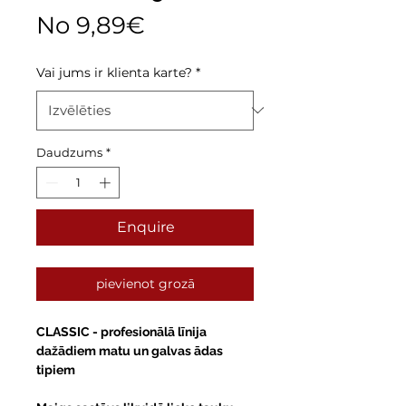
Izpārdošanas
No
9,89€
cena
Vai jums ir klienta karte?
*
Daudzums
*
Enquire
pievienot grozā
CLASSIC
- profesionālā līnija
dažādiem matu un galvas ādas
tipiem