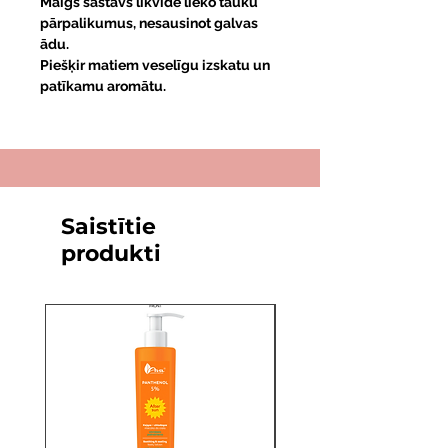
Maigs sastāvs likvidē lieko tauku
pārpalikumus, nesausinot galvas
ādu.
Piešķir matiem veselīgu izskatu un
patīkamu aromātu.
Saistītie
produkti