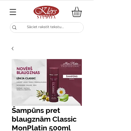
Šampūns pret
blaugznām Classic
MonPlatin 500ml