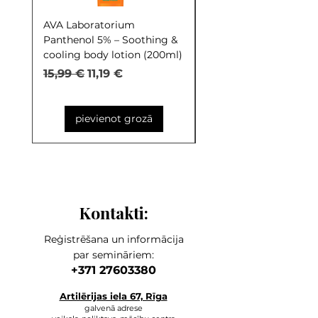
AVA Laboratorium
AVA Laboratorium Y
Panthenol 5% – Soothing &
COCKTAIL S.O.S. Seb
cooling body lotion (200ml)
Control (30ml)
Parastā cena
Izpārdošanas cena
Parastā cena
15,99 €
11,19 €
9,99 €
pievienot grozā
Kontakti:
Reģistrēšana un informācija
par semināriem:
+371 27603380
Artilērijas ie
la 67, Rīga
galvenā adrese