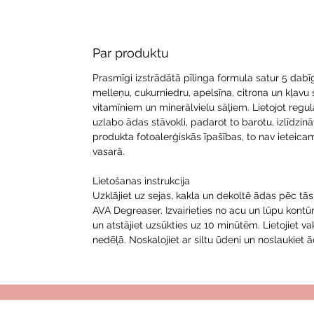
Par produktu
Prasmīgi izstrādātā pīlinga formula satur 5 dab
melleņu, cukurniedru, apelsīna, citrona un kļavu 
vitamīniem un minerālvielu sāļiem. Lietojot regul
uzlabo ādas stāvokli, padarot to barotu, izlīdzi
produkta fotoalerģiskās īpašības, to nav ieteicam
vasarā.
Lietošanas instrukcija
Uzklājiet uz sejas, kakla un dekoltē ādas pēc tās 
AVA Degreaser. Izvairieties no acu un lūpu kontūru
un atstājiet uzsūkties uz 10 minūtēm. Lietojiet va
nedēļā. Noskalojiet ar siltu ūdeni un noslaukiet 