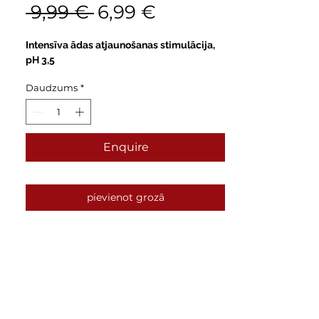
Parastā
Izpārdošanas
 9,99 € 
6,99 €
cena
cena
Intensīva ādas atjaunošanas stimulācija,
pH 3,5
Daudzums
*
Enquire
pievienot grozā