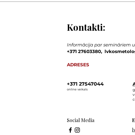
Kontakti:
Informācija par semināriem un
+371 27603380, lvkosmetolo
ADRESES
+371 27547044
A
online veikals
g
v
c
Social Media
E
l