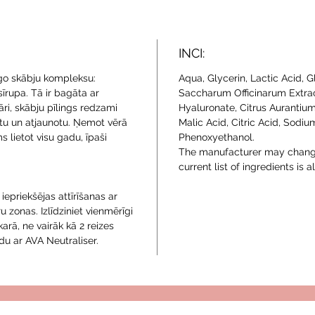
INCI:
īgo skābju kompleksu:
Aqua, Glycerin, Lactic Acid, G
sīrupa. Tā ir bagāta ar
Saccharum Officinarum Extract
āri, skābju pīlings redzami
Hyaluronate, Citrus Aurantium
nātu un atjaunotu. Ņemot vērā
Malic Acid, Citric Acid, Sodi
s lietot visu gadu, īpaši
Phenoxyethanol.
The manufacturer may change
current list of ingredients is
iepriekšējas attīrīšanas ar
 zonas. Izlīdziniet vienmērīgi
karā, ne vairāk kā 2 reizes
ādu ar AVA Neutraliser.