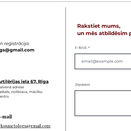
Rakstiet mums,
un mēs atbildēsim p
 reģistrācija:
E-MAIL
gs
@gmail.com
rtilērijas ie
la 67, Rīga
Ziņojums
alvenā adrese
eikals, noliktava, mācību
entrs
-mail
vkosmetologs@gmail.com