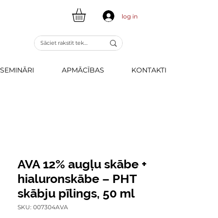
log in
SEMINĀRI
APMĀCĪBAS
KONTAKTI
AVA 12% augļu skābe +
hialuronskābe – PHT
skābju pīlings, 50 ml
SKU: 007304AVA