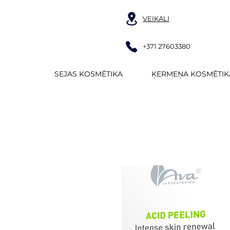
VEIKALI
+371 27603380
SEJAS KOSMĒTIKA
ĶERMEŅA KOSMĒTIK