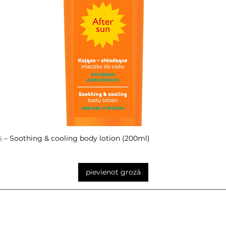
– Soothing & cooling body lotion (200ml)
Ātrais skats
pievienot grozā