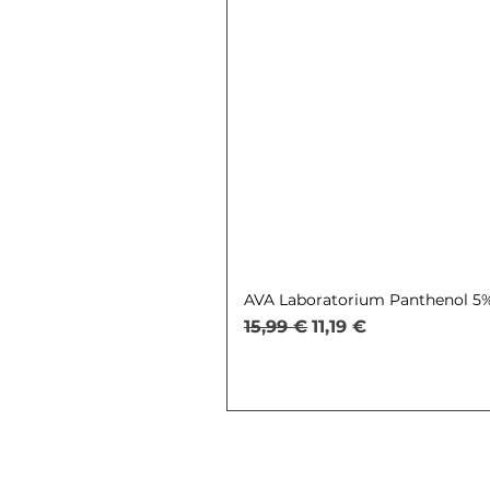
AVA Laboratorium Panthenol 5% 
Parastā cena
Izpārdošanas cena
15,99 €
11,19 €