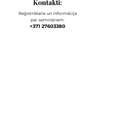
Kontakti:
Reģistrēšana un informācija
par semināriem:
+371 27603380
Artilērijas ie
la 67, Rīga
galvenā adrese
veikals, noliktava, mācību centrs
+371 27547044
online veikals
lvkosmetologs@gmail.com
ADRESES
Social Media
Rakstiet mums,