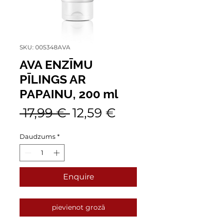
SKU: 005348AVA
AVA ENZĪMU
PĪLINGS AR
PAPAINU, 200 ml
Parastā
Izpārdošanas
 17,99 € 
12,59 €
cena
cena
Daudzums
*
Enquire
pievienot grozā