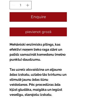
Enquire
pievienot grozā
Mehāniski enzīmisks pīlings, kas
efektīvi noņem lieko raga slāni un
palīdz samazināt komedonu (melno
punktu) daudzumu.
Tas uzreiz atsvaidzina un atjauno
ādas izskatu, uzlabo tās tvirtumu un
stimulē jaunu ādas šūnu
veidošanos. Pēc procedūras āda
kļūst gludāka, maigāka un iegūst
veselīgu, starojošu izskatu.