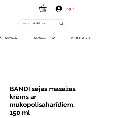
log in
SEMINĀRI
APMĀCĪBAS
KONTAKTI
BANDI sejas masāžas
krēms ar
mukopolisaharīdiem,
150 ml