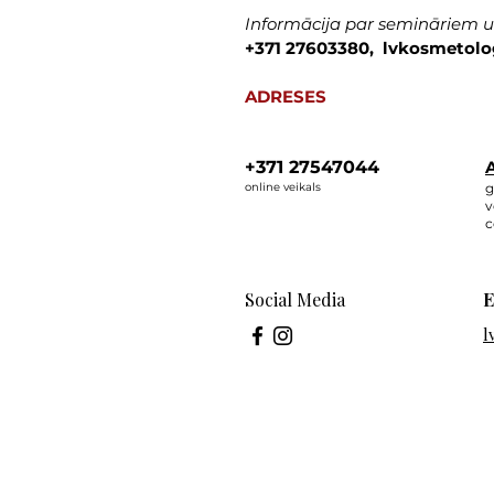
Informācija par semināriem un
+371 27603380, lvkosmetolo
ADRESES
+371 27547044
A
online veikals
g
v
c
Social Media
E
l