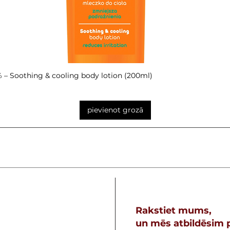
– Soothing & cooling body lotion (200ml)
Ātrais skats
pievienot grozā
Rakstiet mums,
un mēs atbildēsim p