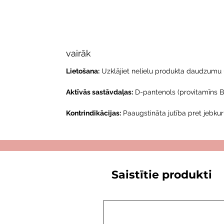
vairāk
Lietošana:
Uzklājiet nelielu produkta daudzumu u
Aktīvās sastāvdaļas:
D-pantenols (provitamīns B5
Kontrindikācijas:
Paaugstināta jutība pret jebku
Saistītie produkti