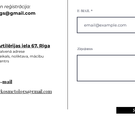
 reģistrācija:
E-MAIL
gs
@gmail.com
rtilērijas ie
la 67, Rīga
Ziņojums
alvenā adrese
eikals, noliktava, mācību
entrs
-mail
vkosmetologs@gmail.com
S