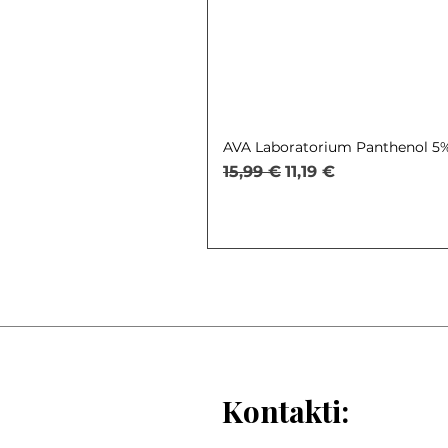
AVA Laboratorium Panthenol 5% 
Parastā cena
Izpārdošanas cena
15,99 €
11,19 €
Kontakti: