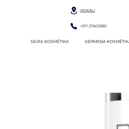
VEIKALI
+371 27603380
SEJAS KOSMĒTIKA
ĶERMEŅA KOSMĒTIK