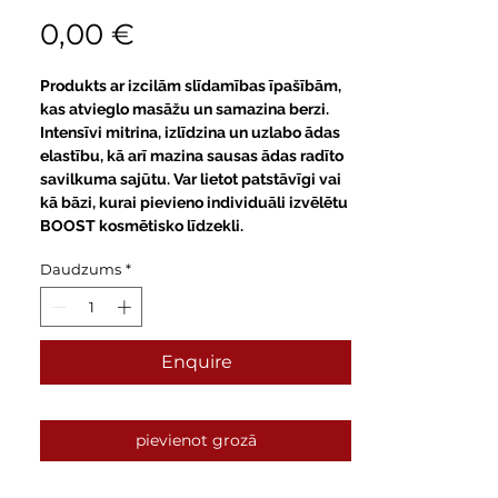
Cena
0,00 €
Produkts ar izcilām slīdamības īpašībām,
kas atvieglo masāžu un samazina berzi.
Intensīvi mitrina, izlīdzina un uzlabo ādas
elastību, kā arī mazina sausas ādas radīto
savilkuma sajūtu. Var lietot patstāvīgi vai
kā bāzi, kurai pievieno individuāli izvēlētu
BOOST kosmētisko līdzekli.
Daudzums
*
Enquire
pievienot grozā