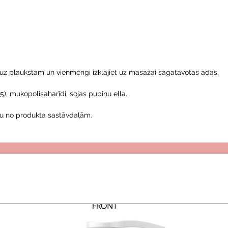
z plaukstām un vienmērīgi izklājiet uz masāžai sagatavotās ādas.
), mukopolisaharīdi, sojas pupiņu eļļa.
ru no produkta sastāvdaļām.