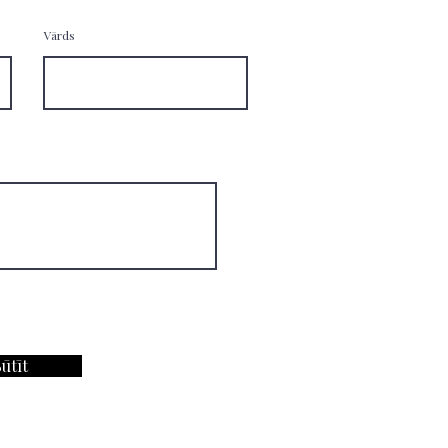
Vārds
ūtīt