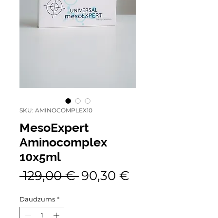
SKU: AMINOCOMPLEX10
MesoExpert
Aminocomplex
10x5ml
Parastā
Izpārdošanas
 129,00 € 
90,30 €
cena
cena
Daudzums
*