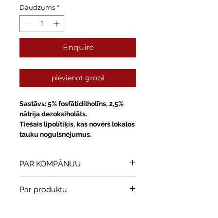
Daudzums
*
Enquire
pievienot grozā
Sastāvs
: 5% fosfātidilholīns, 2,5%
nātrija dezoksiholāts.
Tiešais lipolītiķis, kas novērš lokālos
tauku nogulsnējumus.
PAR KOMPĀNIJU
Iepazīstieties ar Universal Skin
Par produktu
Technology, kas ir ievērojams
modernāko sterilo mezoterapijas
Aktīvi darbojas zonās ar «stipru»
risinājumu ražotājs. Izmantojot plašo
celulītu:
«galifē», sēžamvieta,