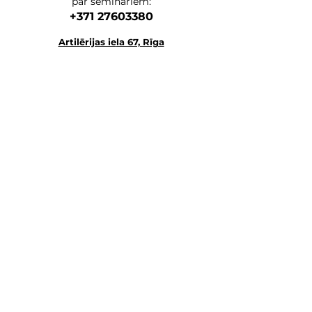
par semināriem:
maskām. Uzklājiet manuāli vai ar
+371 27603380
sonoforēzes un adatu nesaturošas
mezoterapijas palīdzību.
Artilērijas ie
la 67, Rīga
galvenā adrese
veikals, noliktava, mācību centrs
+371 27547044
online veikals
lvkosmetologs@gmail.com
ADRESES
Social Media
Rakstiet mums,
un mēs atbildēsim pēc iespējas ātrāk.
E-MAIL