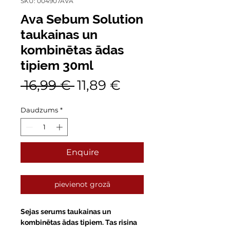
SKU: 004907AVA
Ava Sebum Solution
taukainas un
kombinētas ādas
tipiem 30ml
Parastā
Izpārdošanas
 16,99 € 
11,89 €
cena
cena
Daudzums
*
Enquire
pievienot grozā
Sejas serums taukainas un
kombinētas ādas tipiem. Tas risina